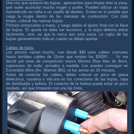
Una vez que quitaron las bujías, aprovechen para limpiar bien la zona,
que suele acumular mucha mugre y aceite. Pueden utilizar un trapo
humedecido en nafta o un cepillo de dientes. Eviten en lo posible que
caiga la mugre dentro de las cámaras de combustión. Con todo
limpio, colocar las nuevas bujías.
Primero enroscarlas a mano, y luego darles el ajuste final con la llave
de bujías. El ajuste no debe ser excesivo, y la bujía debería entrar
fácilmente, sino, es que la rosca aun esta sucia. La cajita de las
bujías generalmente indican cuanto se deben apretar.
Cables de bujía:
Los precios varían mucho, van desde $40 unos cables comunes
hasta terribles cables de 11mm que rondan los $300!!!..... Yo me
decidí por unos de competición marca Moroso Blue Max de 8mm,
supresores de ruido, armados a medida. Los pueden conseguir en
Encendido Mitre (Av. Warnes 981), te los arman en 10 minutos.
Antes de conectar los cables, deben colocar un poco de grasa
dieléctrica, vaselina o silicona en los conectores de las bujías, tapa
de distribuidor y bobina. El conector de la bobina puede estar un poco
oxidado, así que límpienlo con una lija finita.