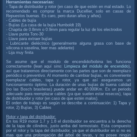
Herramientas necesarias:
- Tapa de distribuidor y rotor (en caso de que estén en mal estado. Lo
recomendado es comprar la marca Ducellier, solo en casas de
Repuestos buenas. Es caro, pero duran años y años).
- Cables de bujía
- Bujías (La casa de la bujía Humboldt 19)
- Chapita de 0.8mm o 0.9mm para regular la luz de los electrodos
- Llave punta Torx-30
- Llave para extraer bujías
- Lubricante dieléctrico (generalmente alguna grasa con base de
silicona o vaselina, leer mas adelante)
- Lija muy finita
Se asume que el modulo de encendido/bobina les funciona
correctamente (lean aquí sino:
Limpieza del módulo de encendido
),
así que trataremos directamente con las partes que son de reemplazo
periódico o preventivo. Al momento de cambiar bujías, es conveniente
reemplazar cables, tapa y rotor, ya que así aseguramos un
funcionamiento óptimo. La duración de unas bujías de buena calidad
(no las Bosch brasileras) puede andar en 40.000Km. Es un periodo
adecuado para reemplazar cables (ya que suelen estar resecos), tapa
de distribuidor y rotor (en caso de que estén malos).
El orden de trabajo es según se describe a continuación: 1) Tapa y
rotor, 2) Bujías, 3) Cables
Rotor y tapa del distribuidor:
En los R19 motor 1.7 y 1.8 el distribuidor se encuentra a la derecha
de la tapa de cilindros, justo arriba del termostato. Esta compuesto
por el rotor y la tapa del distribuidor, ya que el distribuidor en si no es
mas que una prolongación del árbol de levas, y no posee ningún