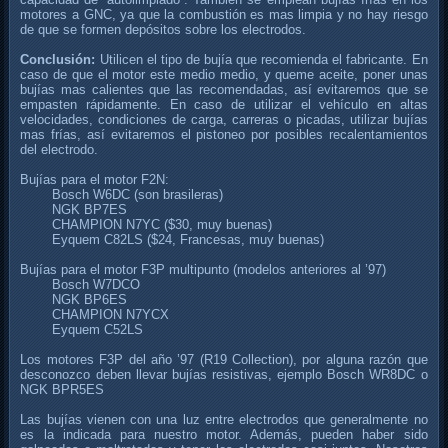
motores a GNC, ya que la combustión es mas limpia y no hay riesgo
de que se formen depósitos sobre los electrodos.
Conclusión:
Utilicen el tipo de bujía que recomienda el fabricante. En
caso de que el motor este medio medio, y queme aceite, poner unas
bujías mas calientes que las recomendadas, así evitaremos que se
empasten rápidamente. En caso de utilizar el vehículo en altas
velocidades, condiciones de carga, carreras o picadas, utilizar bujías
mas frías, así evitaremos el pistoneo por posibles recalentamientos
del electrodo.
Bujías para el motor F2N:
Bosch W6DC (son brasileras)
NGK BP7ES
CHAMPION N7YC ($30, muy buenas)
Eyquem C82LS ($24, Francesas, muy buenas)
Bujías para el motor F3P multipunto (modelos anteriores al ’97)
Bosch W7DCO
NGK BP6ES
CHAMPION N7YCX
Eyquem C52LS
Los motores F3P del año ’97 (R19 Collection), por alguna razón que
desconozco deben llevar bujías resistivas, ejemplo Bosch WR8DC o
NGK BPR5ES
Las bujías vienen con una luz entre electrodos que generalmente no
es la indicada para nuestro motor. Además, pueden haber sido