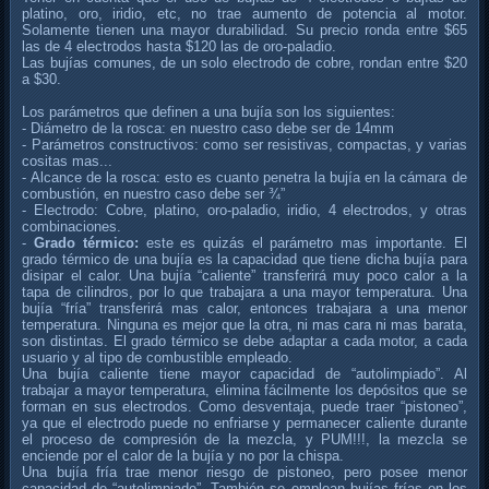
platino, oro, iridio, etc, no trae aumento de potencia al motor.
Solamente tienen una mayor durabilidad. Su precio ronda entre $65
las de 4 electrodos hasta $120 las de oro-paladio.
Las bujías comunes, de un solo electrodo de cobre, rondan entre $20
a $30.
Los parámetros que definen a una bujía son los siguientes:
- Diámetro de la rosca: en nuestro caso debe ser de 14mm
- Parámetros constructivos: como ser resistivas, compactas, y varias
cositas mas...
- Alcance de la rosca: esto es cuanto penetra la bujía en la cámara de
combustión, en nuestro caso debe ser ¾”
- Electrodo: Cobre, platino, oro-paladio, iridio, 4 electrodos, y otras
combinaciones.
-
Grado térmico:
este es quizás el parámetro mas importante. El
grado térmico de una bujía es la capacidad que tiene dicha bujía para
disipar el calor. Una bujía “caliente” transferirá muy poco calor a la
tapa de cilindros, por lo que trabajara a una mayor temperatura. Una
bujía “fría” transferirá mas calor, entonces trabajara a una menor
temperatura. Ninguna es mejor que la otra, ni mas cara ni mas barata,
son distintas. El grado térmico se debe adaptar a cada motor, a cada
usuario y al tipo de combustible empleado.
Una bujía caliente tiene mayor capacidad de “autolimpiado”. Al
trabajar a mayor temperatura, elimina fácilmente los depósitos que se
forman en sus electrodos. Como desventaja, puede traer “pistoneo”,
ya que el electrodo puede no enfriarse y permanecer caliente durante
el proceso de compresión de la mezcla, y PUM!!!, la mezcla se
enciende por el calor de la bujía y no por la chispa.
Una bujía fría trae menor riesgo de pistoneo, pero posee menor
capacidad de “autolimpiado”. También se emplean bujías frías en los