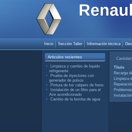
Renaul
Inicio
Sección Taller
Información técnica
Des
Articulos recientes
Cantidad
Limpieza y cambio de liquido
Título
refrigerante
Recarga d
Prueba de inyectores con
Limpieza d
generador de pulsos
Reparación
Pintura de los calipers de freno
Problemas 
Instalación de un filtro para el
Aire acondicionado
Instalación
Cambio de la bomba de agua