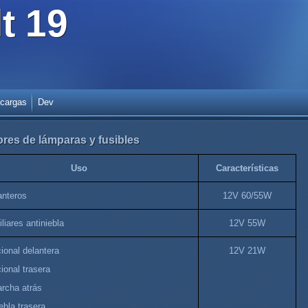
t 19
cargas
Dev
ores de lámparas y fusibles
Uso
Características
anteros
12V 60/55W
liares antiniebla
12V 55W
ional delantera
12V 21W
ional trasera
rcha atrás
ebla trasera