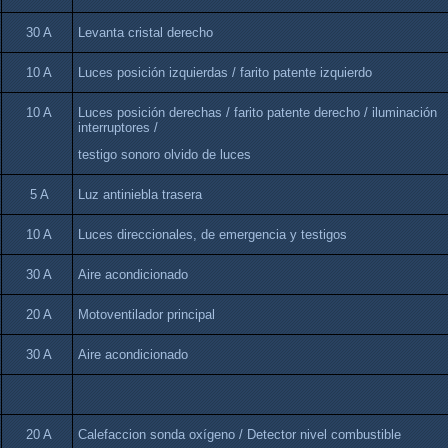
30 A
Levanta cristal derecho
10 A
Luces posición izquierdas / farito patente izquierdo
10 A
Luces posición derechas / farito patente derecho / iluminación
interruptores /
testigo sonoro olvido de luces
5 A
Luz antiniebla trasera
10 A
Luces direccionales, de emergencia y testigos
30 A
Aire acondicionado
20 A
Motoventilador principal
30 A
Aire acondicionado
20 A
Calefaccion sonda oxígeno / Detector nivel combustible