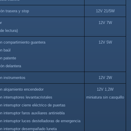
ón trasera y stop
12V 21/5W
or
12V 7W
de lectura)
ón compartimiento guantera
12V 5W
ón baúl
ón patente
ión delantera
ón instrumentos
12V 2W
ón alojamiento encendedor
12V 1,2W
n interruptores levantacristales
miniatura sin casquillo
n interruptor cierre eléctrico de puertas
n interruptor faros auxiliares antiniebla
n interruptor luces destelladoras de emergencia
ón interruptor desempañado luneta