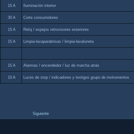
15 A
Iluminación interior
30 A
Corte consumidores
15 A
Reloj / espejos retrovisores exteriores
15 A
Limpia-lavaparabrisas / limpia-lavaluneta
15 A
Alarmas / encendedor / luz de marcha atrás
10 A
Luces de stop / indicadores y testigos grupo de instrumentos
Siguiente