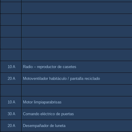
10 A
Radio – reproductor de casetes
20 A
Motoventilador habitáculo / pantalla reciclado
10 A
Motor limpiaparabrisas
30 A
Comando eléctrico de puertas
20 A
Desempañador de luneta