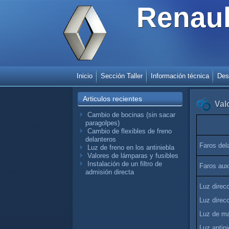
Renaul
Inicio
Sección Taller
Información técnica
Des
Articulos recientes
Val
Cambio de bocinas (sin sacar
paragolpes)
Cambio de flexibles de freno
delanteros
Faros del
Luz de freno en los antiniebla
Valores de lámparas y fusibles
Instalación de un filtro de
Faros auxi
admisión directa
Luz direcc
Luz direcc
Luz de ma
Luz antini