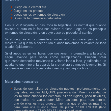
deberse a:
Juego en la cremallera
Juego en los precap
Juego en los extremos de dirección
Bujes de la cremallera detonados
Con la VTV vigente en casi toda la Argentina, es normal que cuando
revisan el auto en la fosa nos avisen si tiene juego en los precap o
extremos de dirección, y en cuyo caso se procede al cambio.
Si el juego es en la cremallera, no es algo tan grave, pero si muy
molesto, ya que va a hacer ruido cuando movemos el volante de lado
a lado rápidamente.
Si el juego es en los bujes que sostienen la cremallera a la araña,
seguí leyendo para saber como reemplazarlos. Pueden notar
que están detonados moviendo el volante lado a lado, y pidiendo a un
ayudante que mire si la caja de la cremallera se mueve levemente. Si
se mueve es que los bujes están viejos y les llegó la hora.
Materiales necesarios
Bujes de cremallera de dirección nuevos: preferentemente los
originales, sino los AEQUIPE pueden andar. Miren la calidad de
los mismos cuando los compran. Si son rígidos, poco flexibles,
son malos, no van a durar. Miren las fotos para mas detalle,
uno de ellos es mas grueso, mientras que el otro es mas fino
pero tiene una muesca. Nros. de pieza: 77 00 778 304 (lado
acompañante) y 77 00 662 571 (lado conductor).